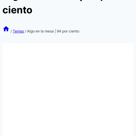
ciento
/
Temas
/
Algo en la mesa | 94 por ciento